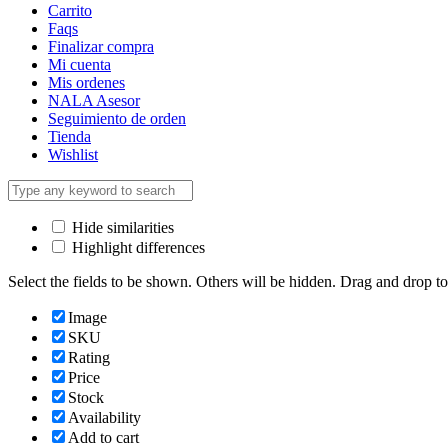
Carrito
Faqs
Finalizar compra
Mi cuenta
Mis ordenes
NALA Asesor
Seguimiento de orden
Tienda
Wishlist
Hide similarities
Highlight differences
Select the fields to be shown. Others will be hidden. Drag and drop to
Image
SKU
Rating
Price
Stock
Availability
Add to cart