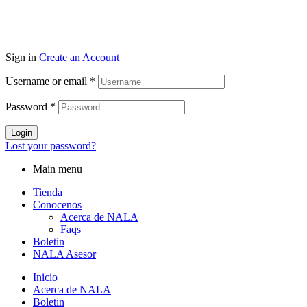
Sign in
Create an Account
Username or email
*
Password
*
Login
Lost your password?
Main menu
Tienda
Conocenos
Acerca de NALA
Faqs
Boletin
NALA Asesor
Inicio
Acerca de NALA
Boletin