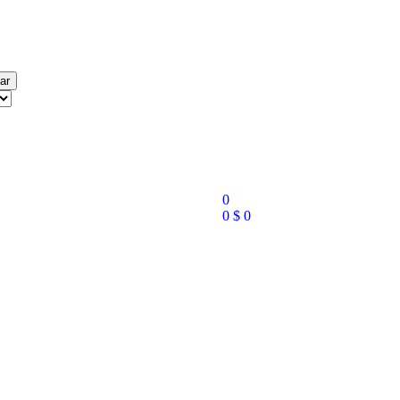
ar
0
0
$
0