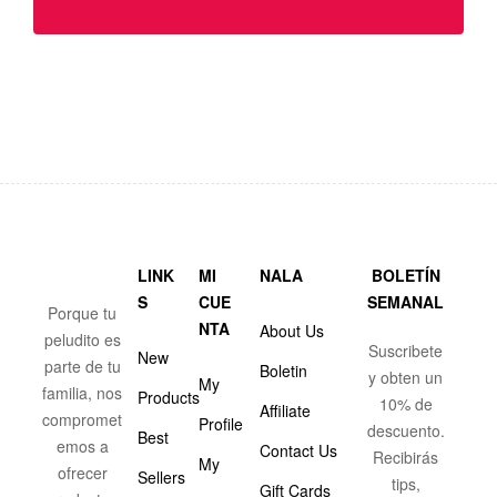
LINK
MI
NALA
BOLETÍN
S
CUE
SEMANAL
Porque tu
NTA
About Us
peludito es
Suscribete
New
parte de tu
Boletin
y obten un
My
familia, nos
Products
10% de
Affiliate
compromet
Profile
descuento.
Best
emos a
Contact Us
Recibirás
My
ofrecer
Sellers
tips,
Gift Cards