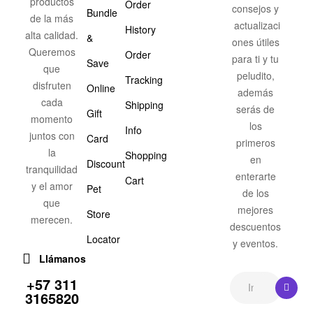
productos
Order
consejos y
Bundle
de la más
actualizaci
History
alta calidad.
&
ones útiles
Queremos
Order
para ti y tu
Save
que
peludito,
Tracking
disfruten
Online
además
cada
Shipping
serás de
Gift
momento
los
Info
juntos con
Card
primeros
la
Shopping
en
Discount
tranquilidad
enterarte
Cart
y el amor
Pet
de los
que
mejores
Store
merecen.
descuentos
Locator
y eventos.
Llámanos
+57 311
3165820