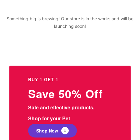
Something big is brewing! Our store is in the works and will be
launching soon!
BUY 1 GET 1
Save 50% Off
Safe and effective products.
Shop for your Pet
Shop Now