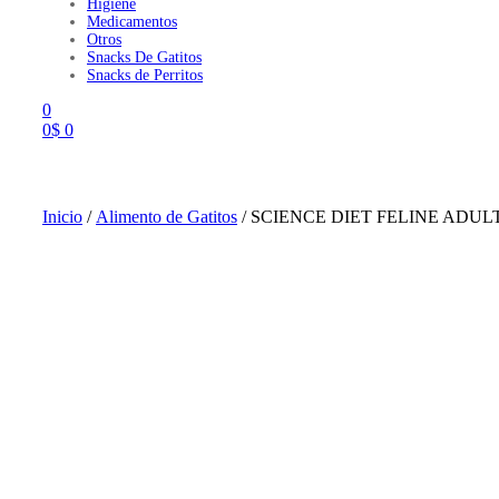
Higiene
Medicamentos
Otros
Snacks De Gatitos
Snacks de Perritos
0
0
$
0
Menu
Inicio
/
Alimento de Gatitos
/ SCIENCE DIET FELINE ADULT