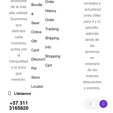
productos
Order
consejos y
Bundle
de la más
actualizaci
History
alta calidad.
&
ones útiles
Queremos
Order
para ti y tu
Save
que
peludito,
Tracking
disfruten
Online
además
cada
Shipping
serás de
Gift
momento
los
Info
juntos con
Card
primeros
la
Shopping
en
Discount
tranquilidad
enterarte
Cart
y el amor
Pet
de los
que
mejores
Store
merecen.
descuentos
Locator
y eventos.
Llámanos
+57 311
3165820