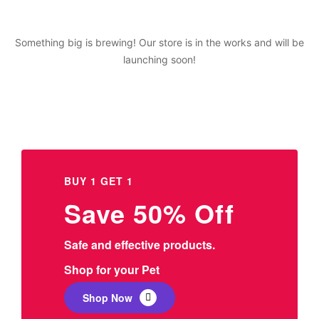
Something big is brewing! Our store is in the works and will be
launching soon!
BUY 1 GET 1
Save 50% Off
Safe and effective products.
Shop for your Pet
Shop Now