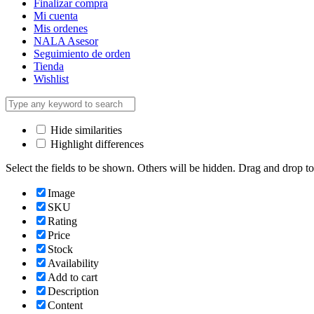
Finalizar compra
Mi cuenta
Mis ordenes
NALA Asesor
Seguimiento de orden
Tienda
Wishlist
Hide similarities
Highlight differences
Select the fields to be shown. Others will be hidden. Drag and drop to
Image
SKU
Rating
Price
Stock
Availability
Add to cart
Description
Content