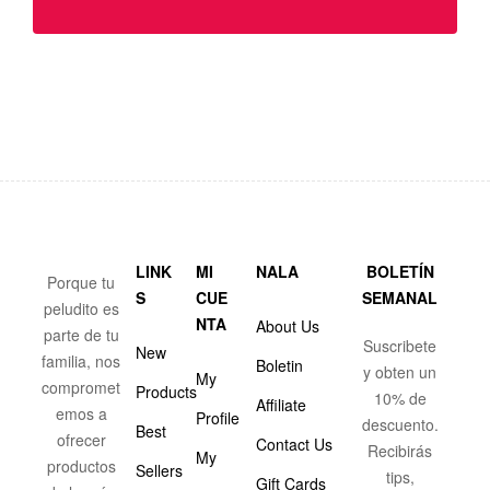
LINK
MI
NALA
BOLETÍN
Porque tu
S
CUE
SEMANAL
peludito es
NTA
About Us
parte de tu
Suscribete
New
familia, nos
Boletin
y obten un
My
compromet
Products
10% de
Affiliate
emos a
Profile
descuento.
Best
ofrecer
Contact Us
Recibirás
My
productos
Sellers
tips,
Gift Cards