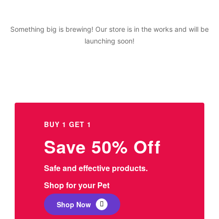
Something big is brewing! Our store is in the works and will be
launching soon!
BUY 1 GET 1
Save 50% Off
Safe and effective products.
Shop for your Pet
Shop Now