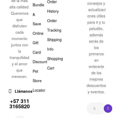
de la más
Order
consejos y
Bundle
alta calidad.
actualizaci
History
Queremos
&
ones útiles
que
Order
para ti y tu
Save
disfruten
peludito,
Tracking
cada
Online
además
momento
Shipping
serás de
Gift
juntos con
los
Info
la
Card
primeros
tranquilidad
Shopping
en
Discount
y el amor
enterarte
Cart
que
Pet
de los
merecen.
mejores
Store
descuentos
Locator
Llámanos
y eventos.
+57 311
3165820