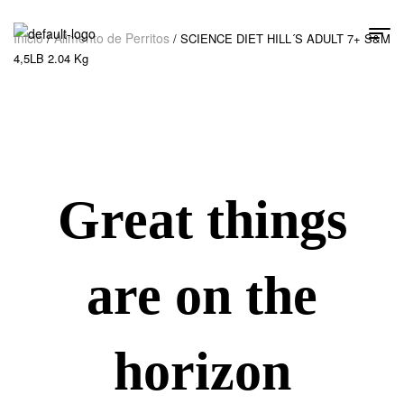
Inicio
Alimento de Perritos
/
/ SCIENCE DIET HILL´S ADULT 7+ S&M
4,5LB 2.04 Kg
Great things
are on the
horizon