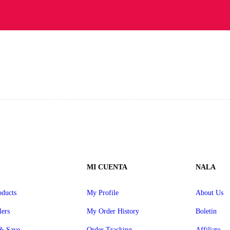
MI CUENTA
NALA
ducts
My Profile
About Us
lers
My Order History
Boletin
& Save
Order Tracking
Affiliate