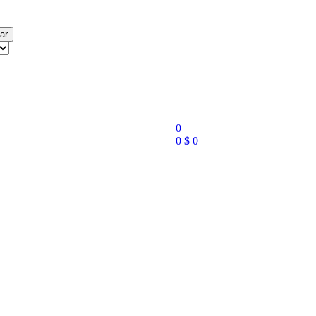
ar
0
0
$
0