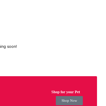
hing soon!
Shop for your Pet
Shop Now