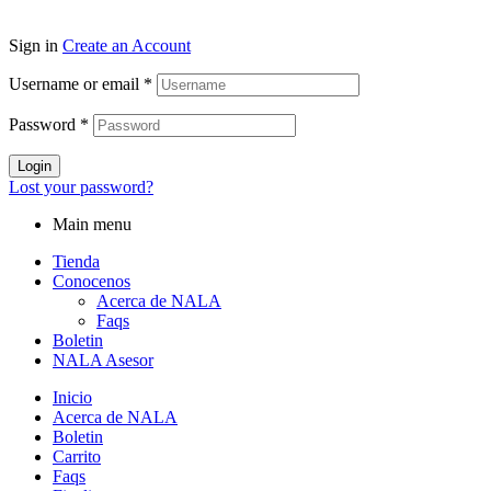
Sign in
Create an Account
Username or email
*
Password
*
Login
Lost your password?
Main menu
Tienda
Conocenos
Acerca de NALA
Faqs
Boletin
NALA Asesor
Inicio
Acerca de NALA
Boletin
Carrito
Faqs