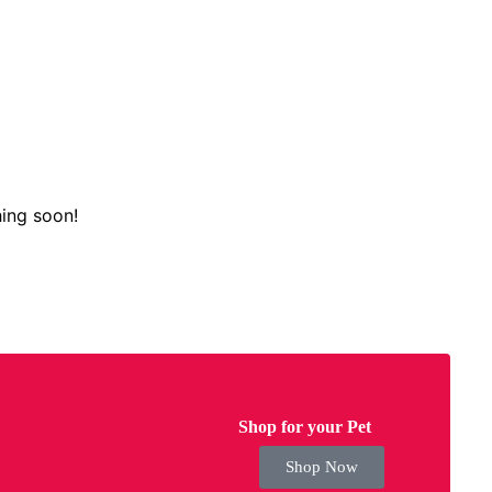
hing soon!
Shop for your Pet
Shop Now