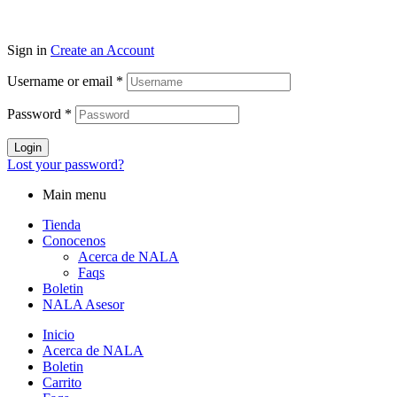
Sign in
Create an Account
Username or email
*
Password
*
Login
Lost your password?
Main menu
Tienda
Conocenos
Acerca de NALA
Faqs
Boletin
NALA Asesor
Inicio
Acerca de NALA
Boletin
Carrito