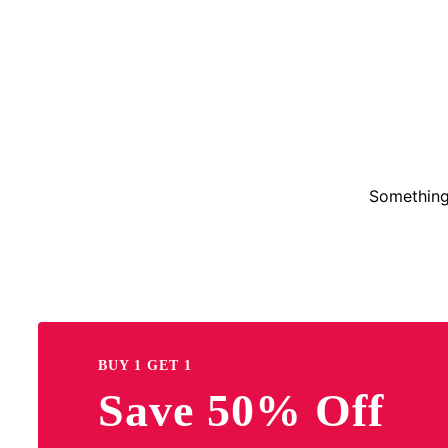
Something 
BUY 1 GET 1
Save 50% Off