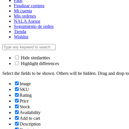
Faqs
Finalizar compra
Mi cuenta
Mis ordenes
NALA Asesor
Seguimiento de orden
Tienda
Wishlist
Hide similarities
Highlight differences
Select the fields to be shown. Others will be hidden. Drag and drop to
Image
SKU
Rating
Price
Stock
Availability
Add to cart
Description