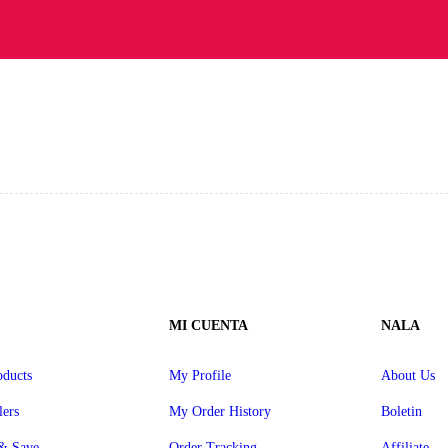
MI CUENTA
NALA
ducts
My Profile
About Us
lers
My Order History
Boletin
& Save
Order Tracking
Affiliate