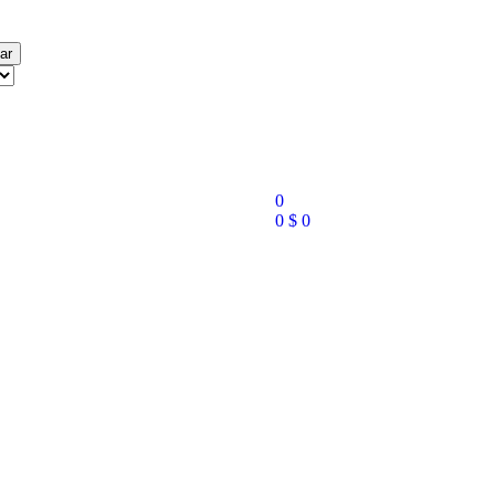
ar
0
0
$
0