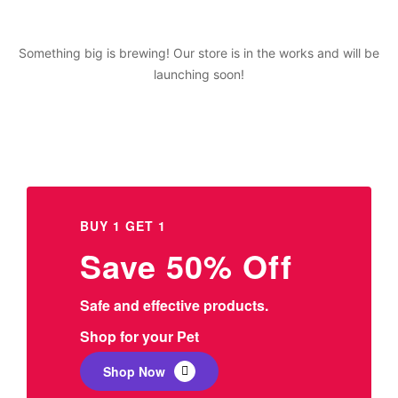
Something big is brewing! Our store is in the works and will be
launching soon!
BUY 1 GET 1
Save 50% Off
Safe and effective products.
Shop for your Pet
Shop Now