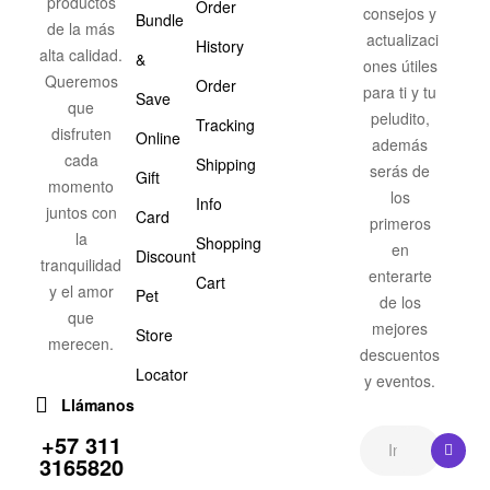
productos
Order
consejos y
Bundle
de la más
actualizaci
History
alta calidad.
&
ones útiles
Queremos
Order
para ti y tu
Save
que
peludito,
Tracking
disfruten
Online
además
cada
Shipping
serás de
Gift
momento
los
Info
juntos con
Card
primeros
la
Shopping
en
Discount
tranquilidad
enterarte
Cart
y el amor
Pet
de los
que
mejores
Store
merecen.
descuentos
Locator
y eventos.
Llámanos
+57 311
3165820