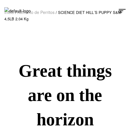
Inicio
Alimento de Perritos
/
/ SCIENCE DIET HILL´S PUPPY S&M
4,5LB 2.04 Kg
Great things
are on the
horizon