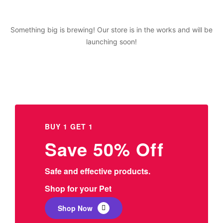
Something big is brewing! Our store is in the works and will be
launching soon!
BUY 1 GET 1
Save 50% Off
Safe and effective products.
Shop for your Pet
Shop Now