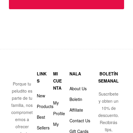
LINK
MI
NALA
BOLETÍN
S
CUE
SEMANAL
Porque tu
NTA
About Us
peludito es
Suscribete
New
parte de tu
Boletin
y obten un
My
familia, nos
Products
10% de
Affiliate
compromet
Profile
descuento.
Best
emos a
Contact Us
Recibirás
My
ofrecer
Sellers
tips,
Gift Cards