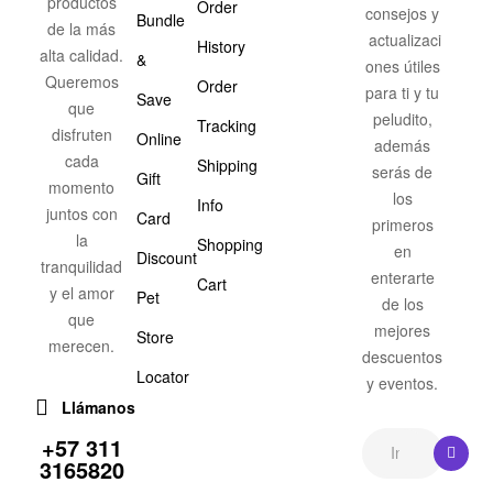
productos
Order
consejos y
Bundle
de la más
actualizaci
History
alta calidad.
&
ones útiles
Queremos
Order
para ti y tu
Save
que
peludito,
Tracking
disfruten
Online
además
cada
Shipping
serás de
Gift
momento
los
Info
juntos con
Card
primeros
la
Shopping
en
Discount
tranquilidad
enterarte
Cart
y el amor
Pet
de los
que
mejores
Store
merecen.
descuentos
Locator
y eventos.
Llámanos
+57 311
3165820