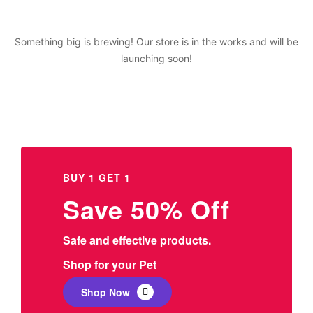
Something big is brewing! Our store is in the works and will be
launching soon!
BUY 1 GET 1
Save 50% Off
Safe and effective products.
Shop for your Pet
Shop Now