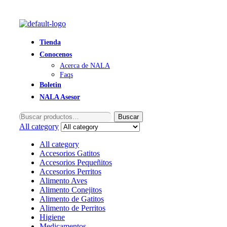
Tienda
Conocenos
Acerca de NALA
Faqs
Boletin
NALA Asesor
Buscar
Buscar
por:
All category
All category
Accesorios Gatitos
Accesorios Pequeñitos
Accesorios Perritos
Alimento Aves
Alimento Conejitos
Alimento de Gatitos
Alimento de Perritos
Higiene
Medicamentos