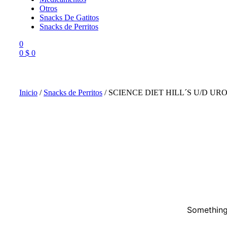
Otros
Snacks De Gatitos
Snacks de Perritos
0
0
$
0
Menu
Inicio
/
Snacks de Perritos
/ SCIENCE DIET HILL´S U/D URO
Something 