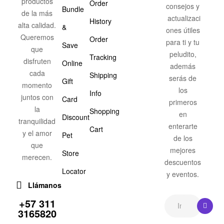
productos
Order
consejos y
Bundle
de la más
actualizaci
History
alta calidad.
&
ones útiles
Queremos
Order
para ti y tu
Save
que
peludito,
Tracking
disfruten
Online
además
cada
Shipping
serás de
Gift
momento
los
Info
juntos con
Card
primeros
la
Shopping
en
Discount
tranquilidad
enterarte
Cart
y el amor
Pet
de los
que
mejores
Store
merecen.
descuentos
Locator
y eventos.
Llámanos
+57 311
3165820