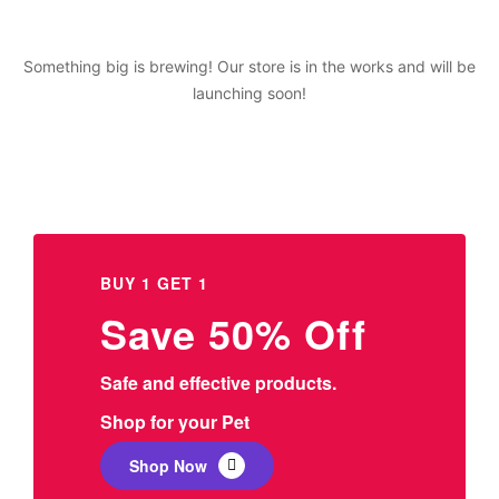
Something big is brewing! Our store is in the works and will be
launching soon!
BUY 1 GET 1
Save 50% Off
Safe and effective products.
Shop for your Pet
Shop Now