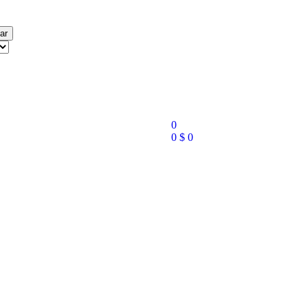
ar
0
0
$
0