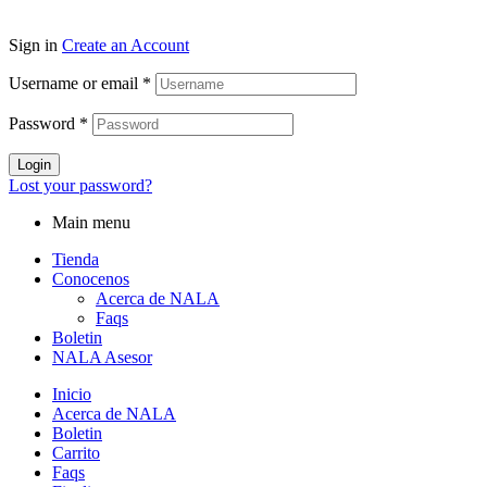
Sign in
Create an Account
Username or email
*
Password
*
Login
Lost your password?
Main menu
Tienda
Conocenos
Acerca de NALA
Faqs
Boletin
NALA Asesor
Inicio
Acerca de NALA
Boletin
Carrito
Faqs