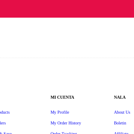
MI CUENTA
NALA
ducts
My Profile
About Us
lers
My Order History
Boletin
& Save
Order Tracking
Affiliate