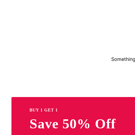
Something 
BUY 1 GET 1
Save 50% Off