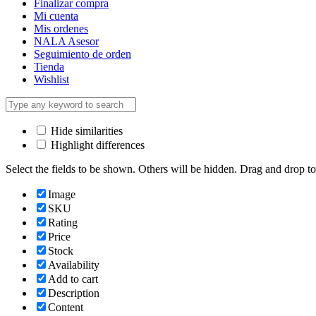
Finalizar compra
Mi cuenta
Mis ordenes
NALA Asesor
Seguimiento de orden
Tienda
Wishlist
Hide similarities
Highlight differences
Select the fields to be shown. Others will be hidden. Drag and drop to
Image
SKU
Rating
Price
Stock
Availability
Add to cart
Description
Content