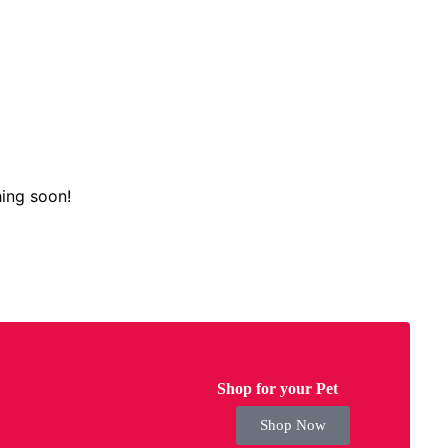
hing soon!
Shop for your Pet
Shop Now