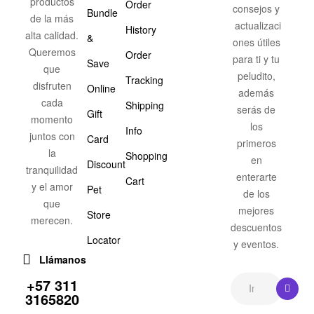
productos
Order
consejos y
Bundle
de la más
actualizaci
History
alta calidad.
&
ones útiles
Queremos
Order
para ti y tu
Save
que
peludito,
Tracking
disfruten
Online
además
cada
Shipping
serás de
Gift
momento
los
Info
juntos con
Card
primeros
la
Shopping
en
Discount
tranquilidad
enterarte
Cart
y el amor
Pet
de los
que
mejores
Store
merecen.
descuentos
Locator
y eventos.
Llámanos
+57 311
3165820