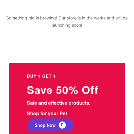
Something big is brewing! Our store is in the works and will be
launching soon!
BUY 1 GET 1
Save 50% Off
Safe and effective products.
Shop for your Pet
Shop Now