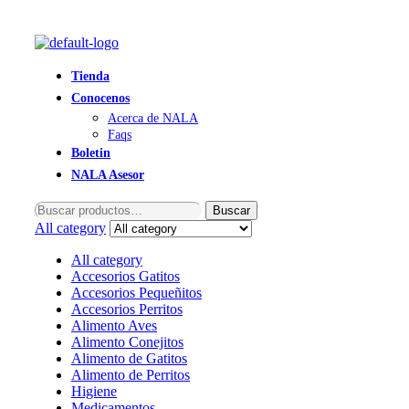
Tienda
Conocenos
Acerca de NALA
Faqs
Boletin
NALA Asesor
Buscar
Buscar
por:
All category
All category
Accesorios Gatitos
Accesorios Pequeñitos
Accesorios Perritos
Alimento Aves
Alimento Conejitos
Alimento de Gatitos
Alimento de Perritos
Higiene
Medicamentos