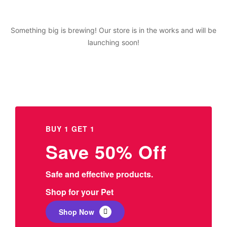
Something big is brewing! Our store is in the works and will be
launching soon!
BUY 1 GET 1
Save 50% Off
Safe and effective products.
Shop for your Pet
Shop Now