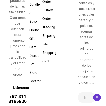
productos
Order
consejos y
Bundle
de la más
actualizaci
History
alta calidad.
&
ones útiles
Queremos
Order
para ti y tu
Save
que
peludito,
Tracking
disfruten
Online
además
cada
Shipping
serás de
Gift
momento
los
Info
juntos con
Card
primeros
la
Shopping
en
Discount
tranquilidad
enterarte
Cart
y el amor
Pet
de los
que
mejores
Store
merecen.
descuentos
Locator
y eventos.
Llámanos
+57 311
3165820