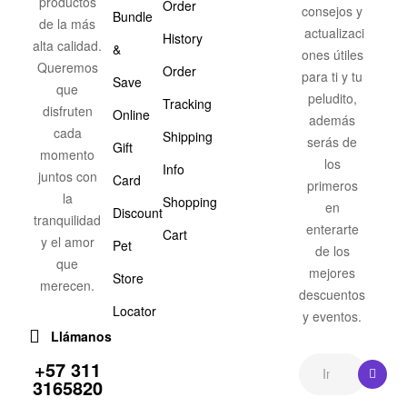
productos
Order
consejos y
Bundle
de la más
actualizaci
History
alta calidad.
&
ones útiles
Queremos
Order
para ti y tu
Save
que
peludito,
Tracking
disfruten
Online
además
cada
Shipping
serás de
Gift
momento
los
Info
juntos con
Card
primeros
la
Shopping
en
Discount
tranquilidad
enterarte
Cart
y el amor
Pet
de los
que
mejores
Store
merecen.
descuentos
Locator
y eventos.
Llámanos
+57 311
3165820