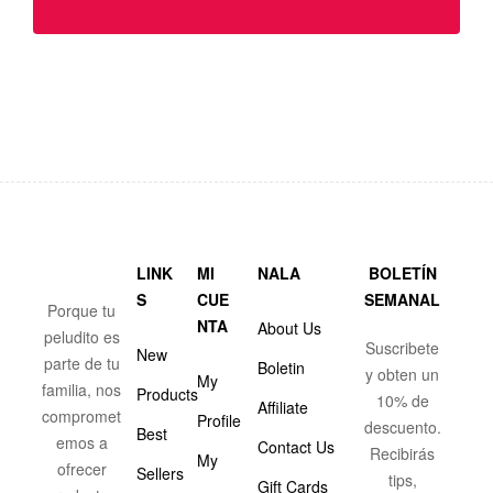
LINK
MI
NALA
BOLETÍN
S
CUE
SEMANAL
Porque tu
NTA
About Us
peludito es
Suscribete
New
parte de tu
Boletin
y obten un
My
familia, nos
Products
10% de
Affiliate
compromet
Profile
descuento.
Best
emos a
Contact Us
Recibirás
My
ofrecer
Sellers
tips,
Gift Cards