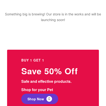
Something big is brewing! Our store is in the works and will be
launching soon!
BUY 1 GET 1
Save 50% Off
Safe and effective products.
Shop for your Pet
Shop Now