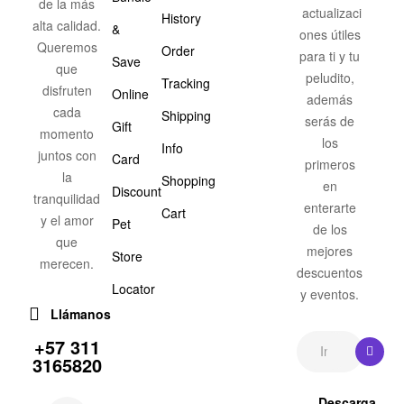
de la más
actualizaci
History
alta calidad.
&
ones útiles
Queremos
Order
para ti y tu
Save
que
peludito,
Tracking
disfruten
Online
además
cada
Shipping
serás de
Gift
momento
los
Info
juntos con
Card
primeros
la
Shopping
en
Discount
tranquilidad
enterarte
Cart
y el amor
Pet
de los
que
mejores
Store
merecen.
descuentos
Locator
y eventos.
Llámanos
+57 311
3165820
Descarga