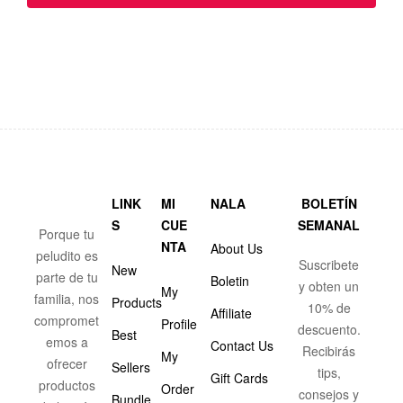
LINK
MI
NALA
BOLETÍN
S
CUE
SEMANAL
Porque tu
NTA
About Us
peludito es
Suscribete
New
parte de tu
Boletin
y obten un
My
familia, nos
Products
10% de
Affiliate
compromet
Profile
descuento.
Best
emos a
Contact Us
Recibirás
My
ofrecer
Sellers
tips,
Gift Cards
productos
Order
consejos y
Bundle