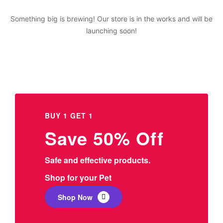
Something big is brewing! Our store is in the works and will be
launching soon!
BUY 1 GET 1
Save 50% Off
Safe and effective products.
Shop for your Pet
Shop Now